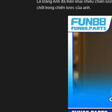
Lê Đăng Anh đã triển khai nhiều chiến lượ
chốt trong chiến lược của anh.