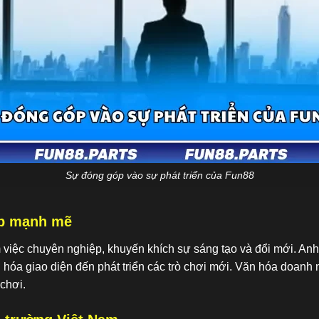
Sự đóng góp vào sự phát triển của Fun88
ệp mạnh mẽ
 việc chuyên nghiệp, khuyến khích sự sáng tạo và đổi mới. An
ưu hóa giao diện đến phát triển các trò chơi mới. Văn hóa doanh 
chơi.