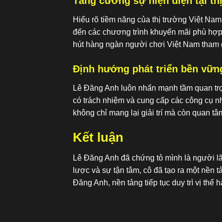
Tăng cường sự hiện diện tại th
Hiểu rõ tiềm năng của thị trường Việt Nam,
đến các chương trình khuyến mãi phù hợp
hút hàng ngàn người chơi Việt Nam tham 
Định hướng phát triển bền vữn
Lê Đăng Anh luôn nhấn mạnh tầm quan trọn
có trách nhiệm và cung cấp các công cụ nh
không chỉ mang lại giải trí mà còn quan tâ
Kết luận
Lê Đăng Anh đã chứng tỏ mình là người lã
lược và sự tận tâm, cô đã tạo ra một nền 
Đăng Anh, nền tảng tiếp tục duy trì vị thế