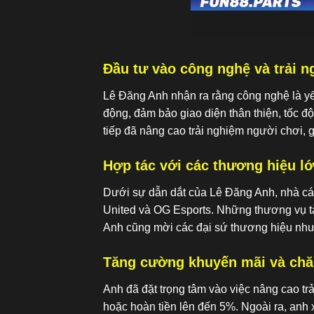
Đầu tư vào công nghệ và trải 
Lê Đăng Anh nhận ra rằng công nghệ là yếu
động, đảm bảo giao diện thân thiện, tốc độ
tiếp đã nâng cao trải nghiệm người chơi, g
Hợp tác với các thương hiệu l
Dưới sự dẫn dắt của Lê Đăng Anh, nhà cái 
United và OG Esports. Những thương vụ tài
Anh cũng mời các đại sứ thương hiệu như 
Tăng cường khuyến mãi và ch
Anh đã đặt trọng tâm vào việc nâng cao 
hoặc hoàn tiền lên đến 5%. Ngoài ra, anh 