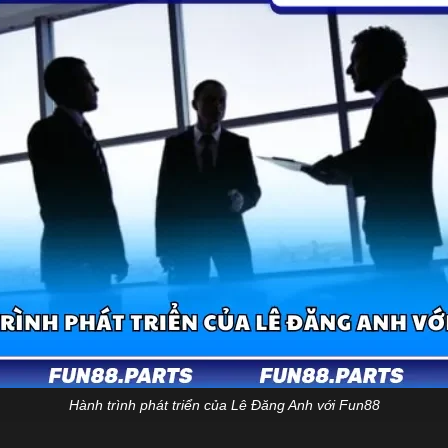
Hành trình phát triển của Lê Đăng Anh với Fun88