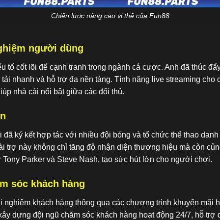
Chiến lược nâng cao vị thế của Fun88
nghiệm người dùng
 tố cốt lõi để cạnh tranh trong ngành cá cược. Anh đã thúc đẩy
 tải nhanh và hỗ trợ đa nền tảng. Tính năng live streaming cho 
iúp nhà cái nổi bật giữa các đối thủ.
ớn
đã ký kết hợp tác với nhiều đội bóng và tổ chức thể thao danh
 trợ này không chỉ tăng độ nhận diện thương hiệu mà còn củng 
Tony Parker và Steve Nash, tạo sức hút lớn cho người chơi.
ăm sóc khách hàng
trải nghiệm khách hàng thông qua các chương trình khuyến mã
xây dựng đội ngũ chăm sóc khách hàng hoạt động 24/7, hỗ trợ qu