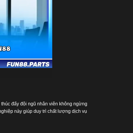
h thúc đẩy đội ngũ nhân viên không ngừng
nghiệp này giúp duy trì chất lượng dịch vụ