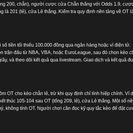
(tổng 200, chẵn), người cược cửa Chẵn thắng với Odds 1.9, cượ
là 201 (lẻ), cửa Lẻ thắng. Kiểm tra quy định nền tảng về OT l
 số tiền tối thiểu 100.000 đồng qua ngân hàng hoặc ví điện tử.
họn trận đấu từ NBA, VBA, hoặc EuroLeague, sau đó chọn kèo c
giây, và theo dõi kết quả qua livestream. Giao dịch và kết quả đ
m OT cho kèo chẵn lẻ, trừ khi quy định chỉ tính hiệp chính. Ví d
kết thúc 105-104 sau OT (tổng 209, lẻ), cửa Lẻ thắng. Một số n
uý, không tính OT. Người chơi cần đọc kỹ quy tắc kèo để đặt c