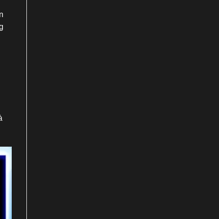
n
g
à