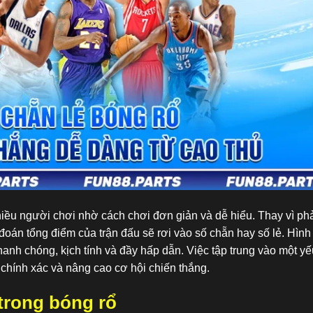
hiều người chơi nhờ cách chơi đơn giản và dễ hiểu. Thay vì ph
 đoán tổng điểm của trận đấu sẽ rơi vào số chẵn hay số lẻ. Hình
nh chóng, kịch tính và đầy hấp dẫn. Việc tập trung vào một yế
chính xác và nâng cao cơ hội chiến thắng.
trong bóng rổ