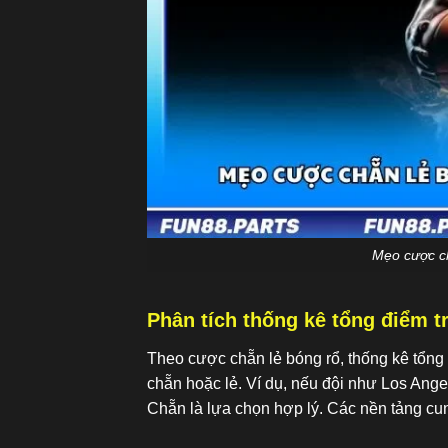
Mẹo cược ch
Phân tích thống kê tổng điểm t
Theo cược chẵn lẻ bóng rổ, thống kê tổng
chẵn hoặc lẻ. Ví dụ, nếu đội như Los Ange
Chẵn là lựa chọn hợp lý. Các nền tảng cun