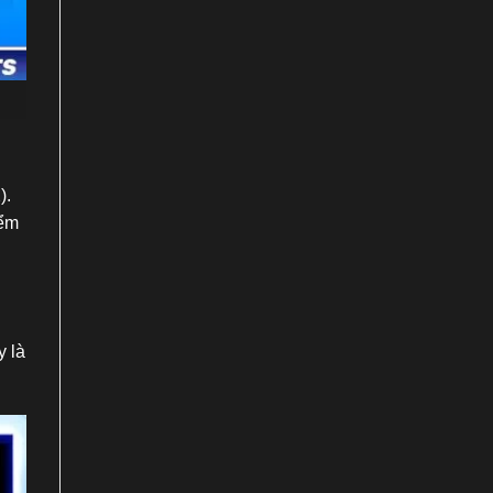
).
iểm
y là