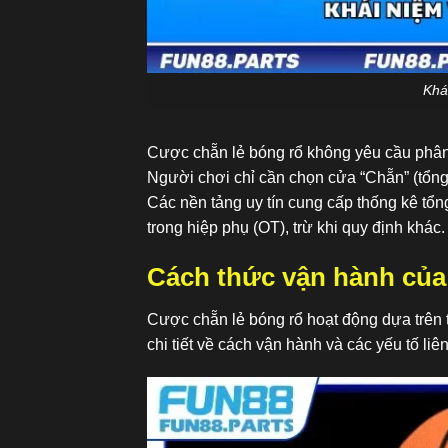
Khá
Cược chẵn lẻ bóng rổ không yêu cầu phân
Người chơi chỉ cần chọn cửa “Chẵn” (tổng 
Các nền tảng uy tín cung cấp thống kê tổ
trong hiệp phụ (OT), trừ khi quy định khác.
Cách thức vận hành của
Cược chẵn lẻ bóng rổ hoạt động dựa trên t
chi tiết về cách vận hành và các yếu tố liê