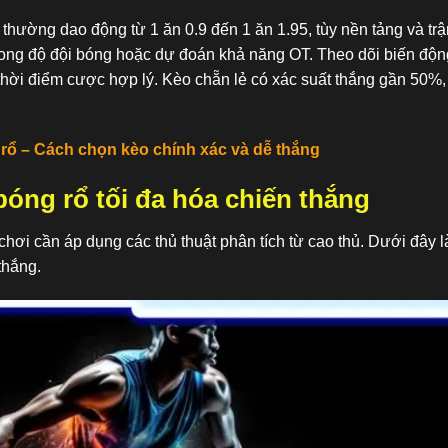
 thường dao động từ 1 ăn 0.9 đến 1 ăn 1.95, tùy nền tảng và trậ
phong độ đội bóng hoặc dự đoán khả năng OT. Theo dõi biến độn
thời điểm cược hợp lý. Kèo chẵn lẻ có xác suất thắng gần 50%,
ổ – Cách chọn kèo chính xác và dễ thắng
bóng rổ tối đa hóa chiến thắng
hơi cần áp dụng các thủ thuật phân tích từ cao thủ. Dưới đây l
thắng.