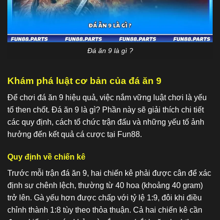
Đá ăn 9 là gì ?
Khám phá luật cơ bản của đá ăn 9
Để chơi đá ăn 9 hiệu quả, việc nắm vững luật chơi là yếu
tố then chốt. Đá ăn 9 là gì? Phần này sẽ giải thích chi tiết
các quy định, cách tổ chức trận đấu và những yếu tố ảnh
hưởng đến kết quả cá cược tại Fun88.
Quy định về chiến kê
Trước mỗi trận đá ăn 9, hai chiến kê phải được cân để xác
định sự chênh lệch, thường từ 40 hoa (khoảng 40 gram)
trở lên. Gà yếu hơn được chấp với tỷ lệ 1:9, đôi khi điều
chỉnh thành 1:8 tùy theo thỏa thuận. Cả hai chiến kê cần