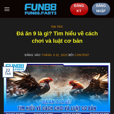
Bỏ
ĐĂNG
ĐĂNG
qua
KÝ
NHẬP
nội
dung
TIN TỨC
Đá ăn 9 là gì? Tìm hiểu về cách
chơi và luật cơ bản
ĐĂNG VÀO
THÁNG 9 22, 2025
BỞI
CONTENT
22
Th9