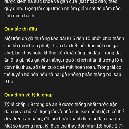
được kiểm tra sức khỏe và gắn cựa (sắt hoặc dao) theo
quy định. Trọng tài chịu trách nhiệm giám sát để đảm bảo
tính minh bạch.
Quy tắc thi đấu
Một trận đá gà thường kéo dài từ 5 đến 15 phút, chia thành
các hồ (mỗi hồ 5 phút). Trận đấu kết thúc khi một con gà
chết, bỏ chạy hoặc không còn khả năng thi đấu. Trong đá
ăn 9 là gì, nếu gà yếu thắng, người chơi nhận thưởng lớn,
còn nếu thua, số tiền cược sẽ mất hoàn toàn. Trọng tài có
thể tuyên bố hòa nếu cả hai gà không phân thắng bại sau
9 hồ.
Quy định về tỷ lệ chấp
Tỷ lệ chấp 1:9 trong đá ăn 9 được thống nhất trước trận
đấu giữa chủ kê, trọng tài và nhà cái. Sự chênh lệch có thể
dựa trên cân nặng, độ tuổi hoặc thành tích thi đấu của gà.
Một số trường hợp, tỷ lệ có thể thay đổi (như 1:8 hoặc 1:7)