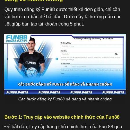
Quy trình đăng ký Fun88 được thiết kế đơn giản, chỉ cần
vài bước cơ bản để bắt đầu. Dưới đây là hướng dẫn chi
tiết giúp bạn tạo tài khoản trong 5 phút.
Các bước đăng ký Fun88 dễ dàng và nhanh chóng
Bước 1: Truy cập vào website chính thức của Fun88
Để bắt đầu, truy cập trang chủ chính thức của Fun 88 qua