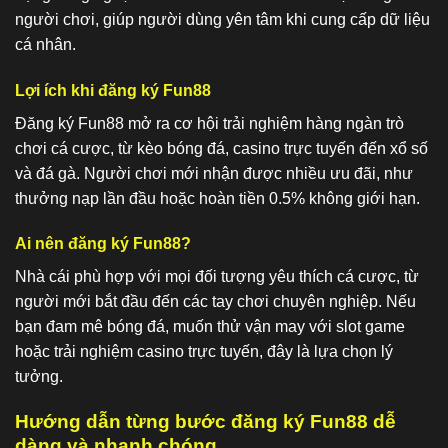
người chơi, giúp người dùng yên tâm khi cung cấp dữ liệu
cá nhân.
Lợi ích khi đăng ký Fun88
Đăng ký Fun88 mở ra cơ hội trải nghiệm hàng ngàn trò
chơi cá cược, từ kèo bóng đá, casino trực tuyến đến xổ số
và đá gà. Người chơi mới nhận được nhiều ưu đãi, như
thưởng nạp lần đầu hoặc hoàn tiền 0.5% không giới hạn.
Ai nên đăng ký Fun88?
Nhà cái phù hợp với mọi đối tượng yêu thích cá cược, từ
người mới bắt đầu đến các tay chơi chuyên nghiệp. Nếu
bạn đam mê bóng đá, muốn thử vận may với slot game
hoặc trải nghiệm casino trực tuyến, đây là lựa chọn lý
tưởng.
Hướng dẫn từng bước đăng ký Fun88 dễ
dàng và nhanh chóng