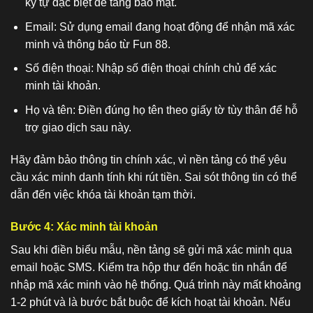
ký tự đặc biệt để tăng bảo mật.
Email: Sử dụng email đang hoạt động để nhận mã xác
minh và thông báo từ Fun 88.
Số điện thoại: Nhập số điện thoại chính chủ để xác
minh tài khoản.
Họ và tên: Điền đúng họ tên theo giấy tờ tùy thân để hỗ
trợ giao dịch sau này.
Hãy đảm bảo thông tin chính xác, vì nền tảng có thể yêu
cầu xác minh danh tính khi rút tiền. Sai sót thông tin có thể
dẫn đến việc khóa tài khoản tạm thời.
Bước 4: Xác minh tài khoản
Sau khi điền biểu mẫu, nền tảng sẽ gửi mã xác minh qua
email hoặc SMS. Kiểm tra hộp thư đến hoặc tin nhắn để
nhập mã xác minh vào hệ thống. Quá trình này mất khoảng
1-2 phút và là bước bắt buộc để kích hoạt tài khoản. Nếu