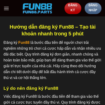
Bỏ
ĐĂNG
ĐĂNG
qua
KÝ
NHẬP
nội
dung
Hướng dẫn đăng ký Fun88 – Tạo tài
khoản nhanh trong 5 phút
Đăng ký
Fun88
là bước đầu tiên để người chơi trải
nghiệm những trò chơi cá cược hấp dẫn và nhận nhiều ưu
đãi đặc biệt. Quy trình đăng ký đơn giản, nhanh chóng và
hoàn toàn bảo mật, giúp bạn dễ dàng tham gia vào thế giới
giải trí trực tuyến của nhà cái. Hãy cùng theo dõi hướng
dẫn chi tiết dưới đây để bắt đầu hành trình cá cược đầy
thú vị và cơ hội thắng lớn.
Lý do nên đăng ký Fun88
Việc đăng ký Fun88 là bước đầu tiên để tham gia vào thế
giới cá cược trực tuyến đầy thú vị. Quy trình đăng ký được