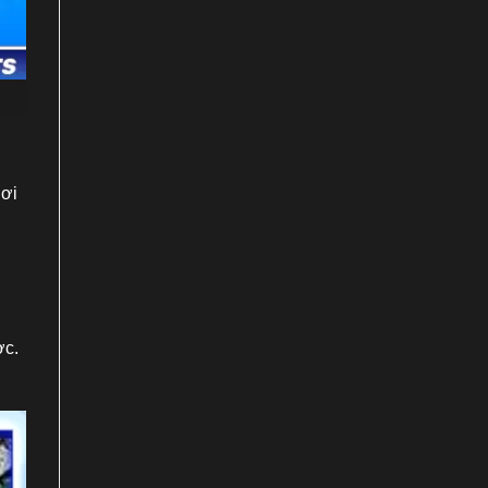
hơi
ợc.