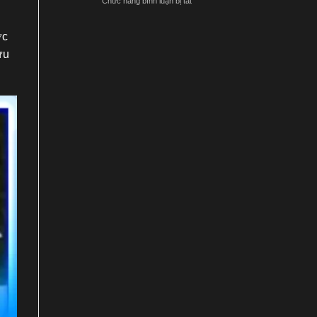
Chức năng bình luận bị tắt
ở
nghiệm
Chơi
cược
tài
ợc
dễ
xỉu
dàng
có
ưu
và
mất
thắng
tiền
lớn
không?
Cách
đảm
bảo
chiến
thắng
an
toàn