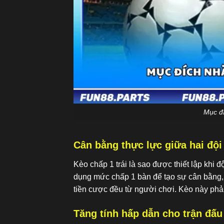
Mục đí
Cân bằng thực lực giữa hai đội
Kèo chấp 1 trái là sao được thiết lập khi 
dụng mức chấp 1 bàn để tạo sự cân bằng, 
tiền cược đều từ người chơi. Kèo này ph
Tăng tính hấp dẫn cho trận đấu