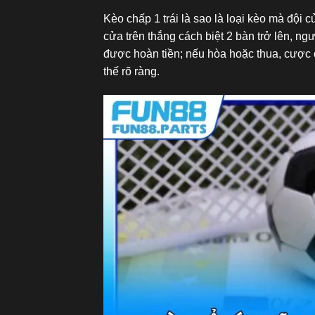
Kèo chấp 1 trái là sao là loại kèo mà đội
cửa trên thắng cách biệt 2 bàn trở lên, n
được hoàn tiền; nếu hòa hoặc thua, cược 
thế rõ ràng.