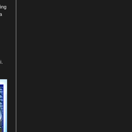
hông
a
i.