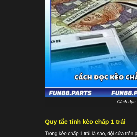
Cách đọc 
Quy tắc tính kèo chấp 1 trái
Trong kèo chấp 1 trái là sao, đội cửa trên